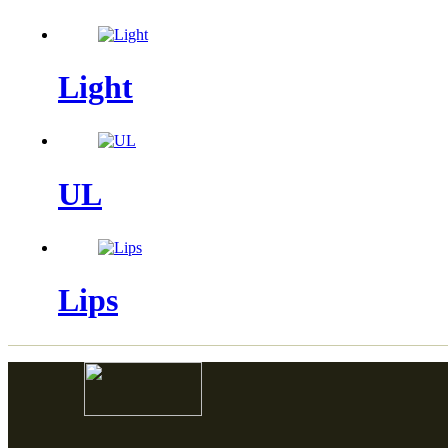
Light
UL
Lips