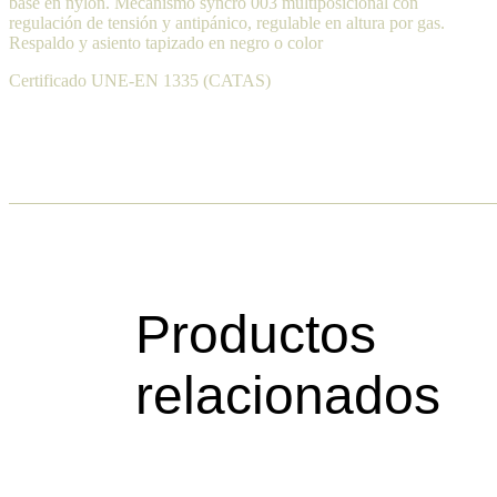
base en nylon. Mecanismo syncro 003 multiposicional con
regulación de tensión y antipánico, regulable en altura por gas.
Respaldo y asiento tapizado en negro o color
Certificado UNE-EN 1335 (CATAS)
Productos
relacionados