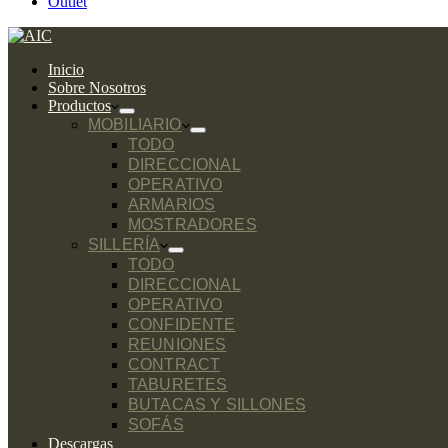
Outlet
Inicio
Sobre Nosotros
Productos
MOBILIARIO
TODO
DIRECCIONAL
OPERATIVO
ARMARIOS
MOSTRADORES
SILLERÍA
TODO
DIRECCIONAL
OPERATIVO
CONFIDENTE
REUNIONES
CONTRACT
TABURETES
BUTACAS Y SILLONES
SOFÁS
Descargas