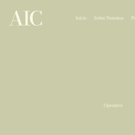
Saltar
al
contenido
Inicio
Sobre Nosotros
P
Operativo