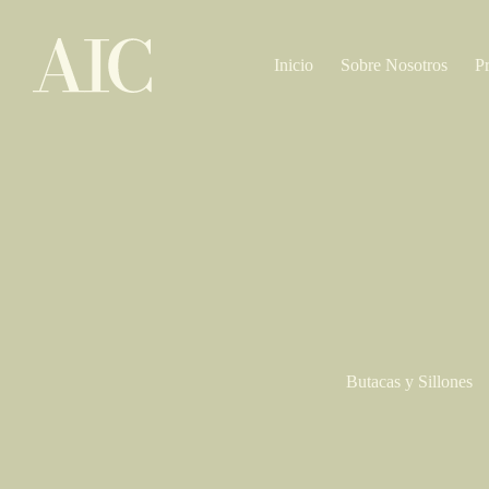
Saltar
al
contenido
Inicio
Sobre Nosotros
P
Butacas y Sillones