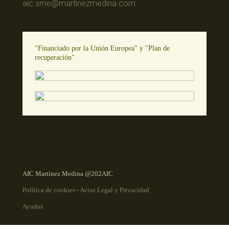
aic.sme@martinezmedina.com
"Financiado por la Unión Europea" y "Plan de
recuperación"
AIC Martínez Medina @202AIC
Política de cookies
-
Aviso Legal y Privacidad
Ayudas