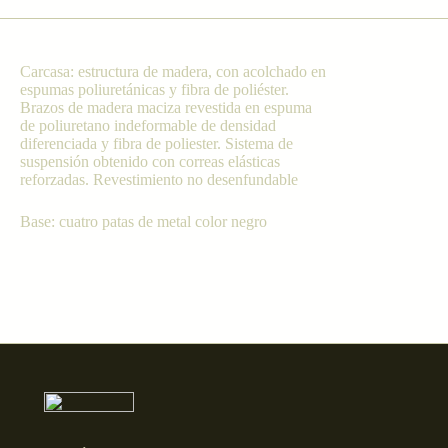
Carcasa: estructura de madera, con acolchado en
espumas poliuretánicas y fibra de poliéster.
Brazos de madera maciza revestida en espuma
de poliuretano indeformable de densidad
diferenciada y fibra de poliester. Sistema de
suspensión obtenido con correas elásticas
reforzadas. Revestimiento no desenfundable
Base: cuatro patas de metal color negro