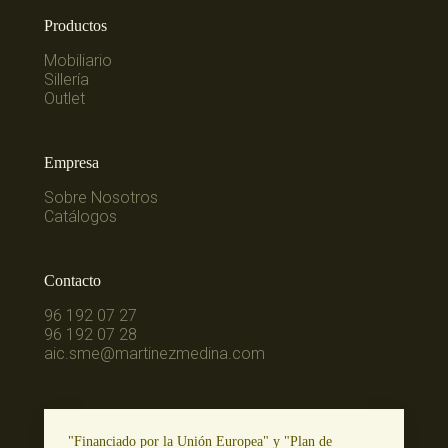
Productos
Mobiliario
Sillería
Outlet
Empresa
Sobre Nosotros
Catálogos
Contacto
96 192 07 27
96 192 07 28
aic.sme@martinezmedina.com
"Financiado por la Unión Europea" y "Plan de