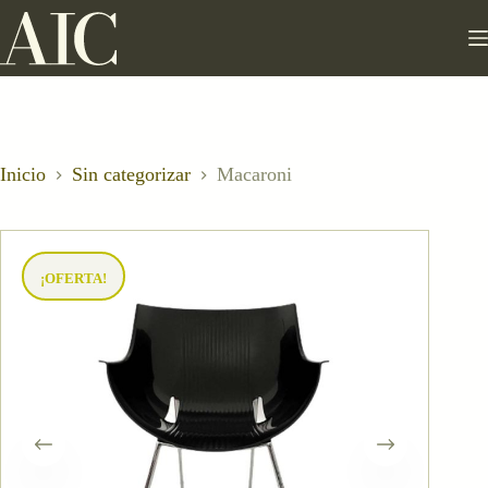
Saltar
al
contenido
Inicio
Sin categorizar
Macaroni
¡OFERTA!