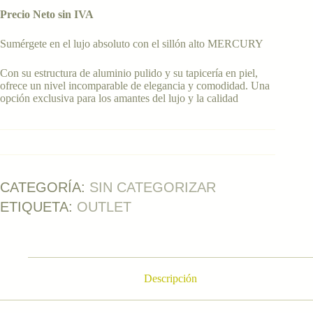
original
actual
Precio Neto sin IVA
era:
es:
€1,150.00.
€405.00.
Sumérgete en el lujo absoluto con el sillón alto MERCURY
Con su estructura de aluminio pulido y su tapicería en piel,
ofrece un nivel incomparable de elegancia y comodidad. Una
opción exclusiva para los amantes del lujo y la calidad
CATEGORÍA:
SIN CATEGORIZAR
ETIQUETA:
OUTLET
Descripción