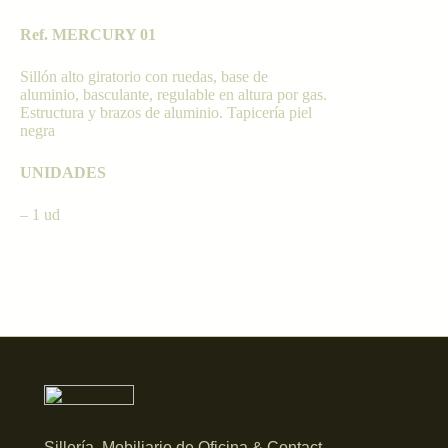
Ref. MERCURY 01
Sillón alto giratorio con ruedas, base de
aluminio, basculante, regulable en altura por gas.
Estructura y brazos de aluminio. Tapicería piel
negra
UNIDADES
– 1 ud
Sillería, Mobiliario de Oficina & Contact