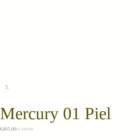
Mercury 01 Piel
€
405.00
€
1,150.00
El
El
precio
precio