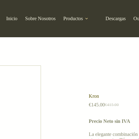
Inicio
Sobre Nosotros
Productos
Descargas
Ou
Kron
€
145.00
€
415.00
El
El
precio
precio
original
actual
Precio Neto sin IVA
era:
es:
€415.00.
€145.00.
La elegante combinación 