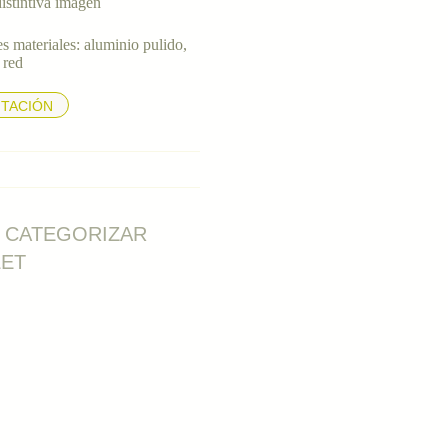
distintiva imagen
s materiales: aluminio pulido,
 red
TACIÓN
N CATEGORIZAR
LET