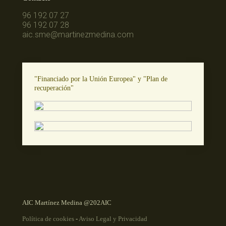
96 192 07 27
96 192 07 28
aic.sme@martinezmedina.com
"Financiado por la Unión Europea" y "Plan de
recuperación"
AIC Martínez Medina @202AIC
Política de cookies
-
Aviso Legal y Privacidad